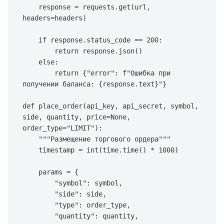
    response 
=
 requests
.
get
(
url
,
headers
=
headers
)
if
 response
.
status_code 
==
200
:
return
 response
.
json
(
)
else
:
return
{
"error"
:
f"Ошибка при 
получении баланса: 
{
response
.
text
}
"
}
def
place_order
(
api_key
,
 api_secret
,
 symbol
,
side
,
 quantity
,
 price
=
None
,
order_type
=
"LIMIT"
)
:
"""Размещение торгового ордера"""
    timestamp 
=
int
(
time
.
time
(
)
*
1000
)
    params 
=
{
"symbol"
:
 symbol
,
"side"
:
 side
,
"type"
:
 order_type
,
"quantity"
:
 quantity
,