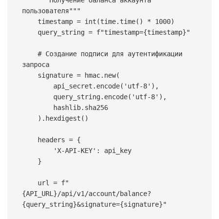
"""Получение баланса аккаунта 
пользователя"""
    timestamp 
=
int
(
time
.
time
(
)
*
1000
)
    query_string 
=
f"timestamp=
{
timestamp
}
"
# Создание подписи для аутентификации 
запроса
    signature 
=
 hmac
.
new
(
        api_secret
.
encode
(
'utf-8'
)
,
        query_string
.
encode
(
'utf-8'
)
,
        hashlib
.
sha256

)
.
hexdigest
(
)
    headers 
=
{
'X-API-KEY'
:
 api_key

}
    url 
=
f"
{
API_URL
}
/api/v1/account/balance?
{
query_string
}
&signature=
{
signature
}
"