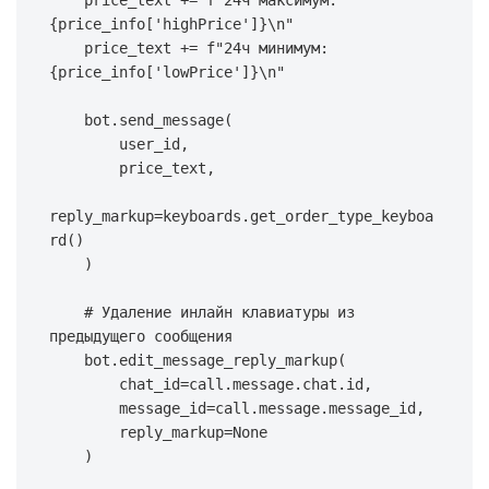
    price_text 
+=
f"24ч максимум: 
{
price_info
[
'highPrice'
]
}
\n"
    price_text 
+=
f"24ч минимум: 
{
price_info
[
'lowPrice'
]
}
\n"
    bot
.
send_message
(
        user_id
,
        price_text
,
reply_markup
=
keyboards
.
get_order_type_keyboa
rd
(
)
)
# Удаление инлайн клавиатуры из 
предыдущего сообщения
    bot
.
edit_message_reply_markup
(
        chat_id
=
call
.
message
.
chat
.
id
,
        message_id
=
call
.
message
.
message_id
,
        reply_markup
=
None
)