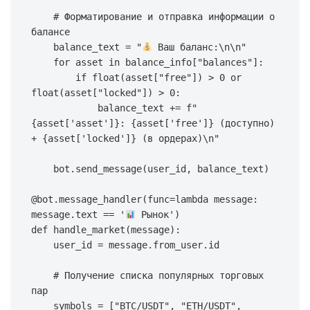
# Форматирование и отправка информации о 
балансе
    balance_text 
=
"
 Ваш баланс:\n\n"
for
 asset 
in
 balance_info
[
"balances"
]
:
if
float
(
asset
[
"free"
]
)
>
0
or
float
(
asset
[
"locked"
]
)
>
0
:
            balance_text 
+=
f"
{
asset
[
'asset'
]
}
: 
{
asset
[
'free'
]
}
 (доступно) 
+ 
{
asset
[
'locked'
]
}
 (в ордерах)\n"
    bot
.
send_message
(
user_id
,
 balance_text
)
@bot
.
message_handler
(
func
=
lambda
 message
:
message
.
text 
==
'
 Рынок'
)
def
handle_market
(
message
)
:
    user_id 
=
 message
.
from_user
.
id
# Получение списка популярных торговых 
пар
    symbols 
=
[
"BTC/USDT"
,
"ETH/USDT"
,