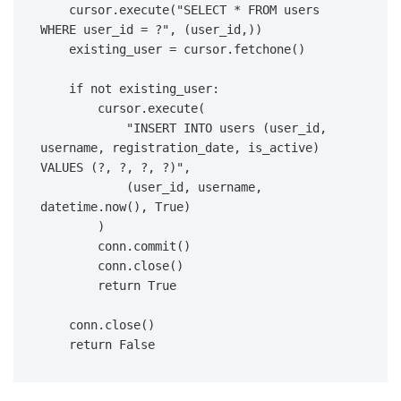
    cursor
.
execute
(
"SELECT * FROM users 
WHERE user_id = ?"
,
(
user_id
,
)
)
    existing_user 
=
 cursor
.
fetchone
(
)
if
not
 existing_user
:
        cursor
.
execute
(
"INSERT INTO users (user_id, 
username, registration_date, is_active) 
VALUES (?, ?, ?, ?)"
,
(
user_id
,
 username
,
datetime
.
now
(
)
,
True
)
)
        conn
.
commit
(
)
        conn
.
close
(
)
return
True
    conn
.
close
(
)
return
False