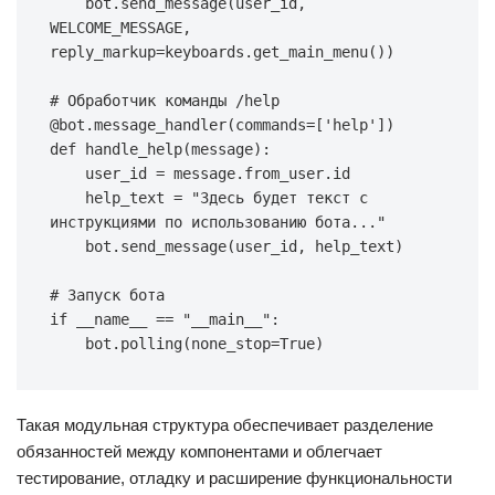
    bot
.
send_message
(
user_id
,
WELCOME_MESSAGE
,
reply_markup
=
keyboards
.
get_main_menu
(
)
)
# Обработчик команды /help
@bot
.
message_handler
(
commands
=
[
'help'
]
)
def
handle_help
(
message
)
:
    user_id 
=
 message
.
from_user
.
id
    help_text 
=
"Здесь будет текст с 
инструкциями по использованию бота..."
    bot
.
send_message
(
user_id
,
 help_text
)
# Запуск бота
if
 __name__ 
==
"__main__"
:
    bot
.
polling
(
none_stop
=
True
)
Такая модульная структура обеспечивает разделение
обязанностей между компонентами и облегчает
тестирование, отладку и расширение функциональности