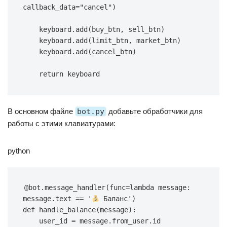
callback_data
=
"cancel"
)
    keyboard
.
add
(
buy_btn
,
 sell_btn
)
    keyboard
.
add
(
limit_btn
,
 market_btn
)
    keyboard
.
add
(
cancel_btn
)
return
 keyboard
В основном файле
bot.py
добавьте обработчики для
работы с этими клавиатурами:
python
@bot
.
message_handler
(
func
=
lambda
 message
:
message
.
text 
==
'
 Баланс'
)
def
handle_balance
(
message
)
:
    user_id 
=
 message
.
from_user
.
id