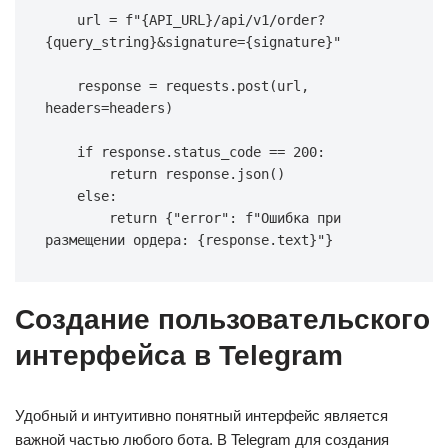
    url 
=
f"
{
API_URL
}
/api/v1/order?
{
query_string
}
&signature=
{
signature
}
"
    response 
=
 requests
.
post
(
url
,
headers
=
headers
)
if
 response
.
status_code 
==
200
:
return
 response
.
json
(
)
else
:
return
{
"error"
:
f"Ошибка при 
размещении ордера: 
{
response
.
text
}
"
}
Создание пользовательского
интерфейса в Telegram
Удобный и интуитивно понятный интерфейс является
важной частью любого бота. В Telegram для создания