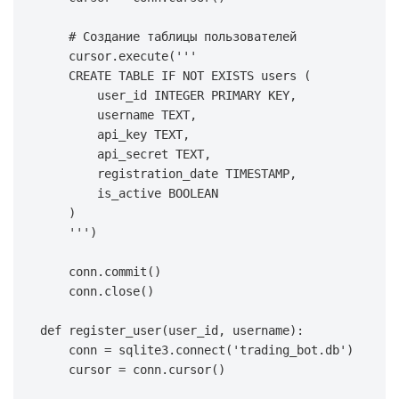
# Создание таблицы пользователей
    cursor
.
execute
(
    CREATE TABLE IF NOT EXISTS users (

        user_id INTEGER PRIMARY KEY,

        username TEXT,

        api_key TEXT,

        api_secret TEXT,

        registration_date TIMESTAMP,

        is_active BOOLEAN

    '''
)
    conn
.
commit
(
)
    conn
.
close
(
)
def
register_user
(
user_id
,
 username
)
:
    conn 
=
 sqlite3
.
connect
(
'trading_bot.db'
)
    cursor 
=
 conn
.
cursor
(
)