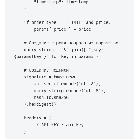
"timestamp"
:
 timestamp

}
if
 order_type 
==
"LIMIT"
and
 price
:
        params
[
"price"
]
=
 price

# Создание строки запроса из параметров
    query_string 
=
"&"
.
join
(
[
f"
{
key
}
=
{
params
[
key
]
}
"
for
 key 
in
 params
]
)
# Создание подписи
    signature 
=
 hmac
.
new
(
        api_secret
.
encode
(
'utf-8'
)
,
        query_string
.
encode
(
'utf-8'
)
,
        hashlib
.
sha256

)
.
hexdigest
(
)
    headers 
=
{
'X-API-KEY'
:
 api_key

}