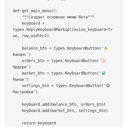
def
get_main_menu
(
)
:
"""Создает основное меню бота"""
    keyboard 
=
types
.
ReplyKeyboardMarkup
(
resize_keyboard
=
Tr
ue
,
 row_width
=
2
)
    balance_btn 
=
 types
.
KeyboardButton
(
'
Баланс'
)
    orders_btn 
=
 types
.
KeyboardButton
(
'
Ордера'
)
    market_btn 
=
 types
.
KeyboardButton
(
'
Рынок'
)
    settings_btn 
=
 types
.
KeyboardButton
(
'
Настройки'
)
    keyboard
.
add
(
balance_btn
,
 orders_btn
)
    keyboard
.
add
(
market_btn
,
 settings_btn
)
return
 keyboard
