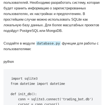
пользователей. Необходимо разработать систему, которая
будет хранить информацию о зарегистрированных
пользователях, их настройках и предпочтениях. В
простейшем случае можно использовать SQLite как
локальную базу данных. Для более масштабных проектов
подойдут PostgreSQL или MongoDB.
Создайте в модуле
database.py
функции для работы с
пользователями:
python
import
from
 datetime 
import
 datetime

def
init_db
(
)
:
    conn 
=
 sqlite3
.
connect
(
'trading_bot.db'
)
    cursor 
=
 conn
.
cursor
(
)