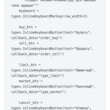
"""Создает инлайн-клавиатуру для выбора 
типа ордера"""
    keyboard 
=
types
.
InlineKeyboardMarkup
(
row_width
=
2
)
    buy_btn 
=
types
.
InlineKeyboardButton
(
text
=
"Купить"
,
callback_data
=
"order_buy"
)
    sell_btn 
=
types
.
InlineKeyboardButton
(
text
=
"Продать"
,
callback_data
=
"order_sell"
)
    limit_btn 
=
types
.
InlineKeyboardButton
(
text
=
"Лимитный"
,
callback_data
=
"type_limit"
)
    market_btn 
=
types
.
InlineKeyboardButton
(
text
=
"Рыночный"
,
callback_data
=
"type_market"
)
    cancel_btn 
=
types
.
InlineKeyboardButton
(
text
=
"Отмена"
,