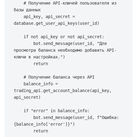
# Получение API-ключей пользователя из 
базы данных
    api_key
,
 api_secret 
=
database
.
get_user_api_keys
(
user_id
)
if
not
 api_key 
or
not
 api_secret
:
        bot
.
send_message
(
user_id
,
"Для 
просмотра баланса необходимо добавить API-
ключи в настройках."
)
return
# Получение баланса через API
    balance_info 
=
trading_api
.
get_account_balance
(
api_key
,
api_secret
)
if
"error"
in
 balance_info
:
        bot
.
send_message
(
user_id
,
f"Ошибка: 
{
balance_info
[
'error'
]
}
"
)
return