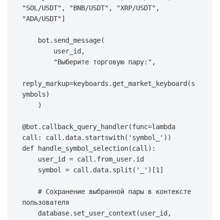
"SOL/USDT"
,
"BNB/USDT"
,
"XRP/USDT"
,
"ADA/USDT"
]
    bot
.
send_message
(
        user_id
,
"Выберите торговую пару:"
,
reply_markup
=
keyboards
.
get_market_keyboard
(
s
ymbols
)
)
@bot
.
callback_query_handler
(
func
=
lambda
call
:
 call
.
data
.
startswith
(
'symbol_'
)
)
def
handle_symbol_selection
(
call
)
:
    user_id 
=
 call
.
from_user
.
id
    symbol 
=
 call
.
data
.
split
(
'_'
)
[
1
]
# Сохранение выбранной пары в контексте 
пользователя
    database
.
set_user_context
(
user_id
,