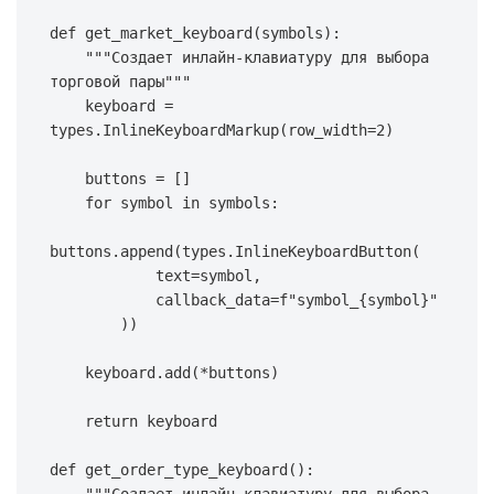
def
get_market_keyboard
(
symbols
)
:
"""Создает инлайн-клавиатуру для выбора 
торговой пары"""
    keyboard 
=
types
.
InlineKeyboardMarkup
(
row_width
=
2
)
    buttons 
=
[
]
for
 symbol 
in
 symbols
:
buttons
.
append
(
types
.
InlineKeyboardButton
(
            text
=
symbol
,
            callback_data
=
f"symbol_
{
symbol
}
"
)
)
    keyboard
.
add
(
*
buttons
)
return
 keyboard

def
get_order_type_keyboard
(
)
: