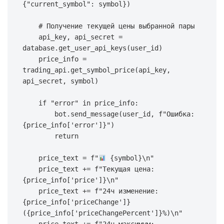
{
"current_symbol"
:
 symbol
}
)
# Получение текущей цены выбранной пары
    api_key
,
 api_secret 
=
database
.
get_user_api_keys
(
user_id
)
    price_info 
=
trading_api
.
get_symbol_price
(
api_key
,
api_secret
,
 symbol
)
if
"error"
in
 price_info
:
        bot
.
send_message
(
user_id
,
f"Ошибка: 
{
price_info
[
'error'
]
}
"
)
return
    price_text 
=
f"
{
symbol
}
\n"
    price_text 
+=
f"Текущая цена: 
{
price_info
[
'price'
]
}
\n"
    price_text 
+=
f"24ч изменение: 
{
price_info
[
'priceChange'
]
}
(
{
price_info
[
'priceChangePercent'
]
}
%)\n"