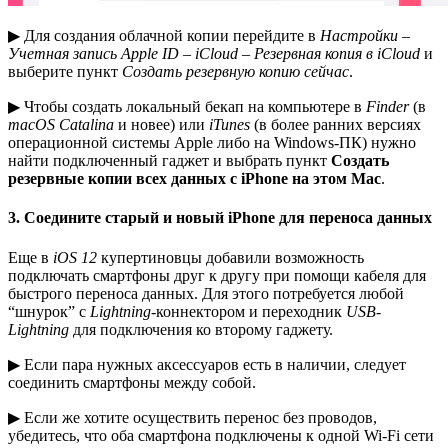
▶ Для создания облачной копии перейдите в
Настройки –
Учетная запись Apple ID – iCloud – Резервная копия в iCloud
и
выберите пункт
Создать резервную копию сейчас
.
▶ Чтобы создать локальный бекап на компьютере в
Finder
(в
macOS Catalina
и новее) или
iTunes
(в более ранних версиях
операционной системы Apple либо на Windows-ПК) нужно
найти подключенный гаджет и выбрать пункт
Создать
резервные копии всех данных с iPhone на этом Mac
.
3. Соедините старый и новый iPhone для переноса данных
Еще в
iOS 12
купертиновцы добавили возможность
подключать смартфоны друг к другу при помощи кабеля для
быстрого переноса данных. Для этого потребуется любой
“шнурок” с
Lightning
-коннектором и переходник
USB-
Lightning
для подключения ко второму гаджету.
▶ Если пара нужных аксессуаров есть в наличии, следует
соединить смартфоны между собой.
▶ Если же хотите осуществить перенос без проводов,
убедитесь, что оба смартфона подключены к одной Wi-Fi сети