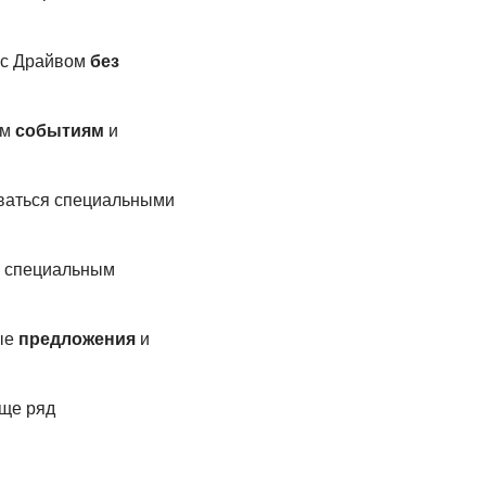
кс Драйвом
без
ым
событиям
и
оваться специальными
 специальным
ные
предложения
и
еще ряд