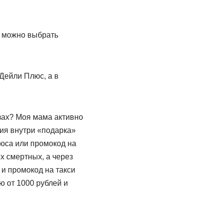
ы можно выбрать
 Дейли Плюс, а в
зах? Моя мама активно
ния внутри «подарка»
люса или промокод на
ых смертных, а через
 и промокод на такси
ю от 1000 рублей и