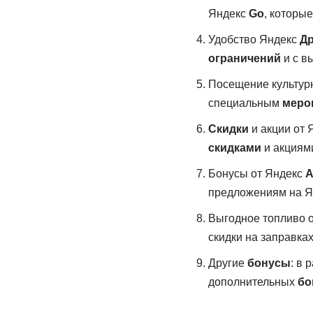
Яндекс
Go
, которы
Удобство Яндекс
Д
ограничений
и с в
Посещение культу
специальным
меро
Скидки
и акции от 
скидками
и акциями
Бонусы от Яндекс
предложениям на Я
Выгодное топливо 
скидки на заправка
Другие
бонусы
: в 
дополнительных
бо