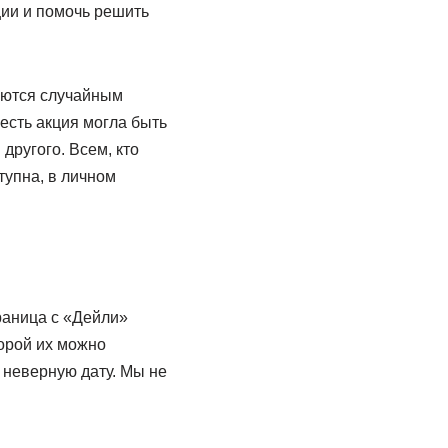
ции и помочь решить
яются случайным
есть акция могла быть
другого. Всем, кто
тупна, в личном
траница с «Дейли»
торой их можно
 неверную дату. Мы не