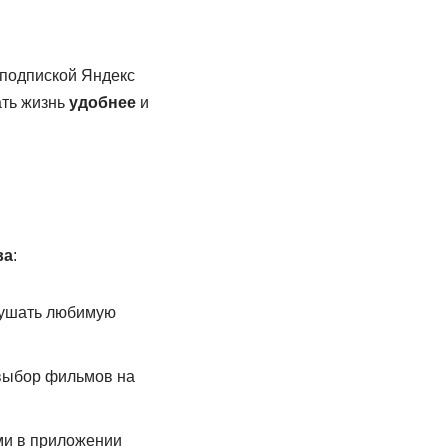
 подпиской Яндекс
ать жизнь
удобнее
и
ва
:
лушать любимую
 выбор фильмов на
ами в приложении