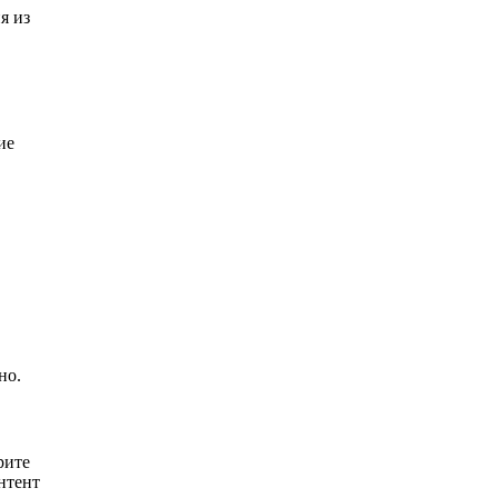
я из
ие
но.
рите
нтент