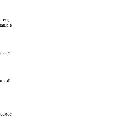
ншот,
даша в
ска с
опкой
 самое