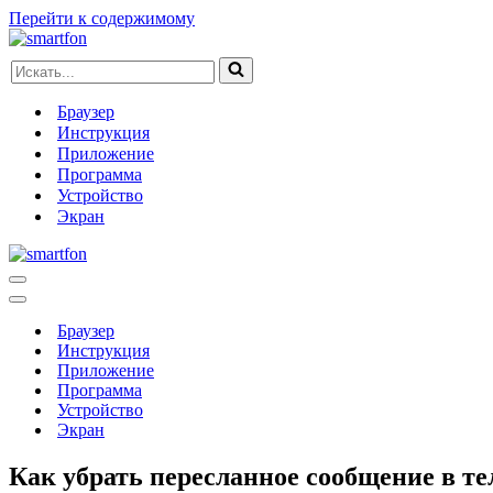
Перейти к содержимому
Искать...
Браузер
Инструкция
Приложение
Программа
Устройство
Экран
Меню
навигации
Меню
навигации
Браузер
Инструкция
Приложение
Программа
Устройство
Экран
Как убрать пересланное сообщение в т