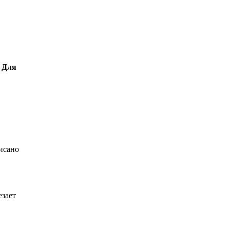
. Для
исано
езает