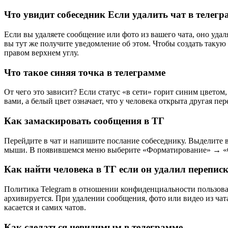
Что увидит собеседник Если удалить чат в телегр
Если вы удаляете сообщение или фото из вашего чата, оно удал
вы тут же получите уведомление об этом. Чтобы создать такую 
правом верхнем углу.
Что такое синяя точка в телеграмме
От чего это зависит? Если статус «в сети» горит синим цветом,
вами, а белый цвет означает, что у человека открыта другая пе
Как замаскировать сообщения в ТГ
Перейдите в чат и напишите послание собеседнику. Выделите в
мыши. В появившемся меню выберите «Форматирование» → 
Как найти человека в ТГ если он удалил перепис
Политика Telegram в отношении конфиденциальности пользова
архивируется. При удалении сообщения, фото или видео из чата 
касается и самих чатов.
Как сделаться невидимым в телеграмме