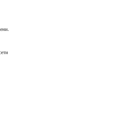
ени.
сети