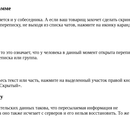
амме
яется и у собеседника. А если ваш товарищ захочет сделать скри
переписку, не выходя из списка чатов, нажмите на иконку каран
 то это означает, что у человека в данный момент открыта перепи
реписка или группа.
есь текст или часть, нажмите на выделенный участок правой кн
«Скрытый».
ку
тельских данных такова, что пересылаемая информация не
оно также исчезает с серверов и его нельзя восстановить. То же