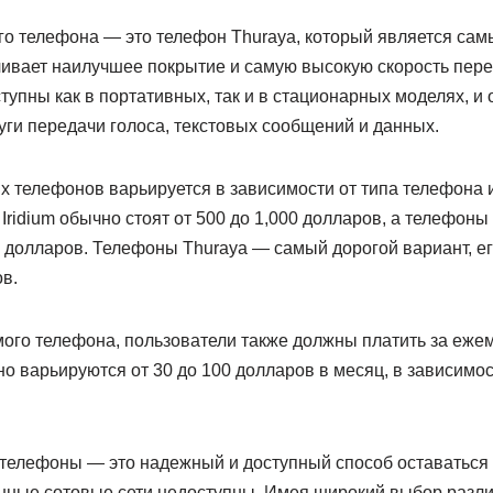
ого телефона — это телефон Thuraya, который является са
чивает наилучшее покрытие и самую высокую скорость пере
упны как в портативных, так и в стационарных моделях, и 
луги передачи голоса, текстовых сообщений и данных.
х телефонов варьируется в зависимости от типа телефона 
Iridium обычно стоят от 500 до 1,000 долларов, а телефоны 
00 долларов. Телефоны Thuraya — самый дорогой вариант, ег
в.
ого телефона, пользователи также должны платить за еж
о варьируются от 30 до 100 долларов в месяц, в зависимос
 телефоны — это надежный и доступный способ оставаться 
онные сотовые сети недоступны. Имея широкий выбор разл