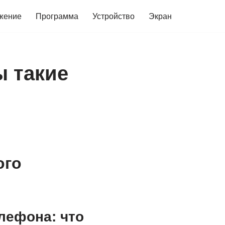
жение
Программа
Устройство
Экран
 такие
ого
лефона: что