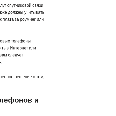
луг спутниковой связи
акже должны учитывать
 плата за роуминг или
иковые телефоны
ть в Интернет или
вам следует
х.
шенное решение о том,
елефонов и