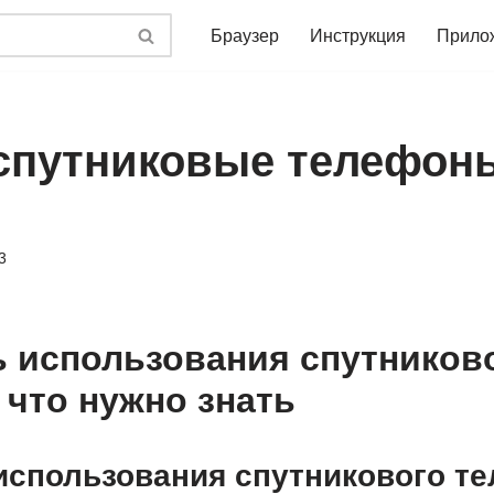
Браузер
Инструкция
Прило
спутниковые телефоны
3
 использования спутников
 что нужно знать
использования спутникового те