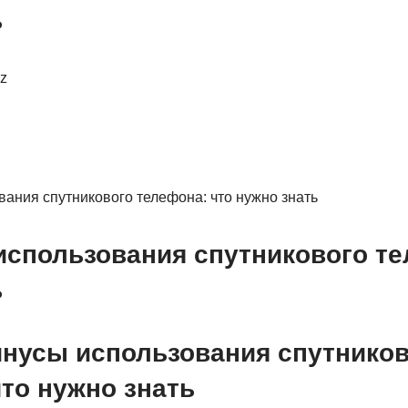
ь
z
использования спутникового те
ь
нусы использования спутников
то нужно знать