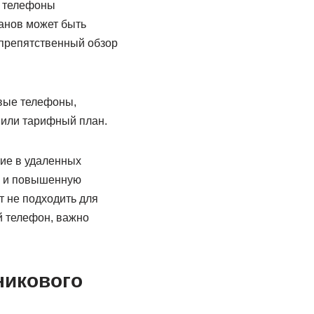
е телефоны
анов может быть
спрепятственный обзор
овые телефоны,
 или тарифный план.
ие в удаленных
ых и повышенную
т не подходить для
й телефон, важно
никового