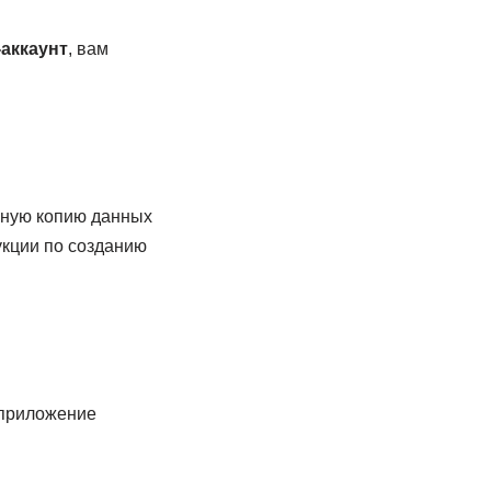
-аккаунт
, вам
вную копию данных
укции по созданию
 приложение