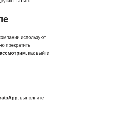
ругих статьях.
пе
 компании используют
но прекратить
ассмотрим
, как выйти
hatsApp
, выполните