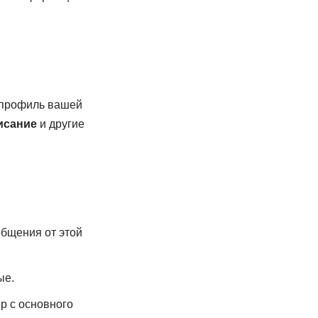
е профиль вашей
исание
и другие
общения от этой
ые.
р с основного