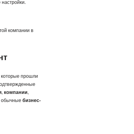
 настройки.
той компании в
нт
, которые прошли
 подтвержденные
я
,
компании
,
т обычные
бизнес-