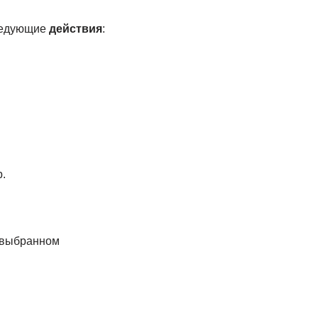
ледующие
действия
:
.
а выбранном