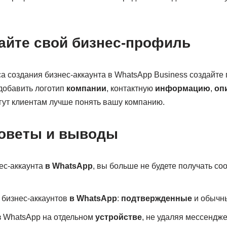
дайте свой бизнес-профиль
а создания бизнес-аккаунта в WhatsApp Business создайт
добавить логотип
компании
, контактную
информацию
,
оп
гут клиентам лучше понять вашу компанию.
оветы и выводы
ес-аккаунта
в WhatsApp
, вы больше не будете получать со
 бизнес-аккаунтов
в WhatsApp
:
подтвержденные
и обычн
з WhatsApp на отдельном
устройстве
, не удаляя мессендже