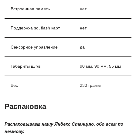
Встроенная память
нет
Поддержка sd, flash карт
нет
Сенсорное управление
да
Габариты ш/г/в
90 мм, 90 мм, 55 мм
Вес
230 грамм
Распаковка
Распаковываем нашу Яндекс Станцию, обо всем по
немногу.