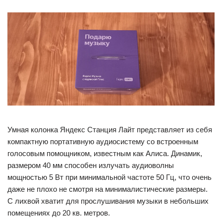
Умная колонка Яндекс Станция Лайт представляет из себя
компактную портативную аудиосистему со встроенным
голосовым помощником, известным как Алиса. Динамик,
размером 40 мм способен излучать аудиоволны
мощностью 5 Вт при минимальной частоте 50 Гц, что очень
даже не плохо не смотря на минималистические размеры.
С лихвой хватит для прослушивания музыки в небольших
помещениях до 20 кв. метров.