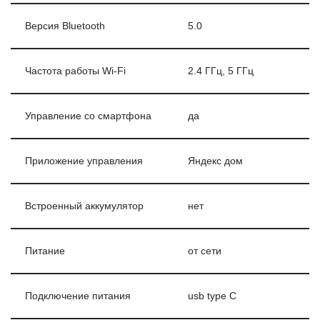
Версия Bluetooth
5.0
Частота работы Wi-Fi
2.4 ГГц, 5 ГГц
Управление со смартфона
да
Приложение управления
Яндекс дом
Встроенный аккумулятор
нет
Питание
от сети
Подключение питания
usb type C