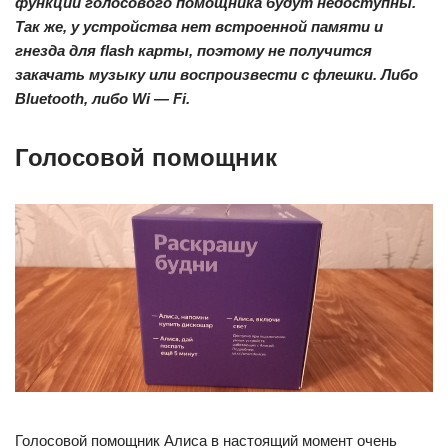
функции голосового помощника будут недоступны.
Так же, у устройства нет встроенной памяти и
гнезда для flash карты, поэтому не получится
закачать музыку или воспроизвести с флешки. Либо
Bluetooth, либо Wi — Fi.
Голосовой помощник
Голосовой помощник Алиса в настоящий момент очень