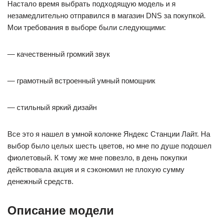
Настало время выбрать подходящую модель и я
незамедлительно отправился в магазин DNS за покупкой.
Мои требования в выборе были следующими:
— качественный громкий звук
— грамотный встроенный умный помощник
— стильный яркий дизайн
Все это я нашел в умной колонке Яндекс Станции Лайт. На
выбор было целых шесть цветов, но мне по душе подошел
фиолетовый. К тому же мне повезло, в день покупки
действовала акция и я сэкономил не плохую сумму
денежный средств.
Описание модели