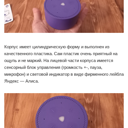
Корпус имеет цилиндрическую форму и выполнен из
качественного пластика. Сам пластик очень приятный на
ощупь и не маркий. На лицевой части корпуса имеется
сенсорный блок управления (громкость +-, пауза,
микрофон) и световой индикатор в виде фирменного лейбла
Яндекс — Алиса.