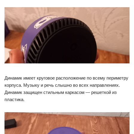
Динамик имеет круговое расположение по всему периметру
корпуса. Музыку и речь слышно во всех направлениях.
Динамик защищен стильным каркасом — решеткой из
пластика.