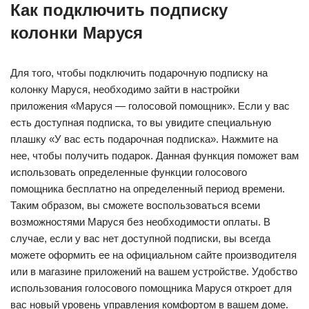
Как подключить подписку
колонки Маруся
Для того, чтобы подключить подарочную подписку на
колонку Маруся, необходимо зайти в настройки
приложения «Маруся — голосовой помощник». Если у вас
есть доступная подписка, то вы увидите специальную
плашку «У вас есть подарочная подписка». Нажмите на
нее, чтобы получить подарок. Данная функция поможет вам
использовать определенные функции голосового
помощника бесплатно на определенный период времени.
Таким образом, вы сможете воспользоваться всеми
возможностями Маруся без необходимости оплаты. В
случае, если у вас нет доступной подписки, вы всегда
можете оформить ее на официальном сайте производителя
или в магазине приложений на вашем устройстве. Удобство
использования голосового помощника Маруся откроет для
вас новый уровень управления комфортом в вашем доме.