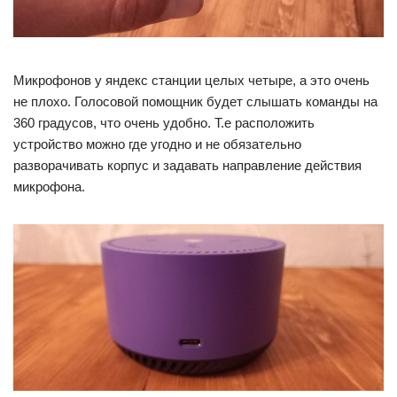
Микрофонов у яндекс станции целых четыре, а это очень
не плохо. Голосовой помощник будет слышать команды на
360 градусов, что очень удобно. Т.е расположить
устройство можно где угодно и не обязательно
разворачивать корпус и задавать направление действия
микрофона.