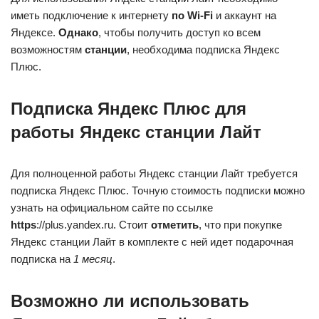
иметь подключение к интернету
по Wi-Fi
и аккаунт на
Яндексе.
Однако
, чтобы получить доступ ко всем
возможностям
станции
, необходима подписка Яндекс
Плюс.
Подписка Яндекс Плюс для
работы Яндекс станции Лайт
Для полноценной работы Яндекс станции Лайт требуется
подписка Яндекс Плюс. Точную стоимость подписки можно
узнать на официальном сайте по ссылке
https
://plus.yandex.ru. Стоит
отметить
, что при покупке
Яндекс станции Лайт в комплекте с ней идет подарочная
подписка на
1 месяц
.
Возможно ли использовать