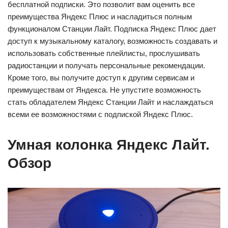
бесплатной подписки. Это позволит вам оценить все
преимущества Яндекс Плюс и насладиться полным
функционалом Станции Лайт. Подписка Яндекс Плюс дает
доступ к музыкальному каталогу, возможность создавать и
использовать собственные плейлисты, прослушивать
радиостанции и получать персональные рекомендации.
Кроме того, вы получите доступ к другим сервисам и
преимуществам от Яндекса. Не упустите возможность
стать обладателем Яндекс Станции Лайт и наслаждаться
всеми ее возможностями с подпиской Яндекс Плюс.
Умная колонка Яндекс Лайт.
Обзор