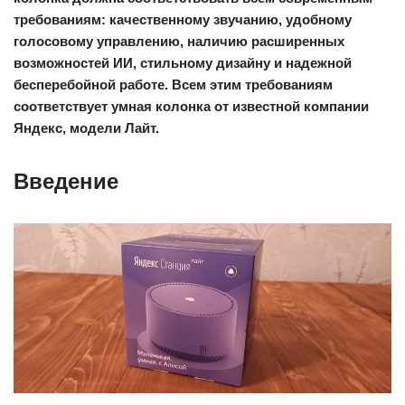
требованиям: качественному звучанию, удобному
голосовому управлению, наличию расширенных
возможностей ИИ, стильному дизайну и надежной
бесперебойной работе. Всем этим требованиям
соответствует умная колонка от известной компании
Яндекс, модели Лайт.
Введение