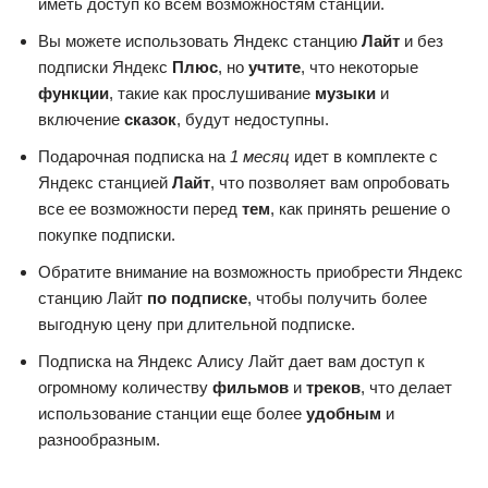
иметь доступ ко всем возможностям станции.
Вы можете использовать Яндекс станцию
Лайт
и без
подписки Яндекс
Плюс
, но
учтите
, что некоторые
функции
, такие как прослушивание
музыки
и
включение
сказок
, будут недоступны.
Подарочная подписка на
1 месяц
идет в комплекте с
Яндекс станцией
Лайт
, что позволяет вам опробовать
все ее возможности перед
тем
, как принять решение о
покупке подписки.
Обратите внимание на возможность приобрести Яндекс
станцию Лайт
по подписке
, чтобы получить более
выгодную цену при длительной подписке.
Подписка на Яндекс Алису Лайт дает вам доступ к
огромному количеству
фильмов
и
треков
, что делает
использование станции еще более
удобным
и
разнообразным.