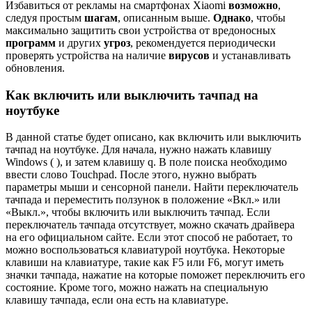
Избавиться от рекламы на смартфонах Xiaomi
возможно
,
следуя простым
шагам
, описанным выше.
Однако
, чтобы
максимально защитить свои устройства от вредоносных
программ
и других
угроз
, рекомендуется периодически
проверять устройства на наличие
вирусов
и устанавливать
обновления.
Как включить или выключить тачпад на
ноутбуке
В данной статье будет описано, как включить или выключить
тачпад на ноутбуке. Для начала, нужно нажать клавишу
Windows ( ), и затем клавишу q. В поле поиска необходимо
ввести слово Touchpad. После этого, нужно выбрать
параметры мыши и сенсорной панели. Найти переключатель
тачпада и переместить ползунок в положение «Вкл.» или
«Выкл.», чтобы включить или выключить тачпад. Если
переключатель тачпада отсутствует, можно скачать драйвера
на его официальном сайте. Если этот способ не работает, то
можно воспользоваться клавиатурой ноутбука. Некоторые
клавиши на клавиатуре, такие как F5 или F6, могут иметь
значки тачпада, нажатие на которые поможет переключить его
состояние. Кроме того, можно нажать на специальную
клавишу тачпада, если она есть на клавиатуре.